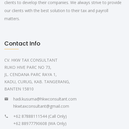
clients to develop their companies. We always strive to provide
our clients with the best solution to their tax and payroll
matters.
Contact Info
CV. HKW TAX CONSULTANT
RUKO HIVE PARC NO 73,
JL. CENDANA PARC RAYA 1,
KADU, CURUG, KAB. TANGERANG,
BANTEN 15810
hadi.kusuma@hkwconsultant.com
hkwtaxconsultant@gmail.com
+62 87888111544 (Call Only)
+62 88977790608 (WA Only)