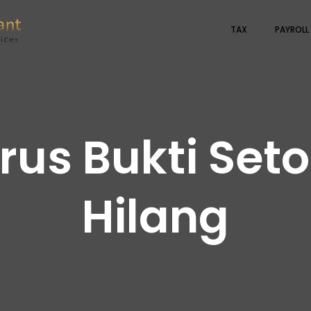
TAX
PAYROLL
us Bukti Seto
Hilang